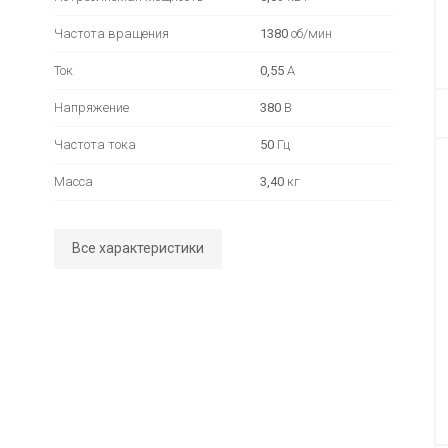
Частота вращения
1380
об/мин
Ток
0,55
А
Напряжение
380
В
Частота тока
50
Гц
Масса
3,40
кг
Все характеристики