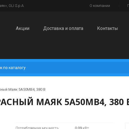
к», OLI S.p.A.
О компании
Акции
Доставка и оплата
Контакты
ный Маяк 5А50МВ4, 380 В
АСНЫЙ МАЯК 5А50МВ4, 380 
Потребляемая мощность
0,09
кВт