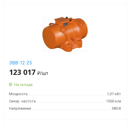
Взрывобезопасная
серия
MVE-
D
Площадочный
вибратор
MVE-
E
ЭВВ-12-25
с
123 017
₽
/шт
повышенной
защитой
На складе
от
Мощность
1,07 кВт
взрыва
Синхр. частота
1500 к/м
Напряжение
380 В