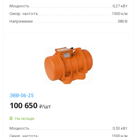
мин)
Мощность
0,27 кВт
Синхр. частота
1500 к/м
Вибраторы
Напряжение
380 В
OLI
MVE
4
полюса
(1500
об/
мин)
Вибраторы
OLI
ЭВВ-06-25
MVE
100 650
₽
/шт
6
полюсов
На складе
(1000
Мощность
0,53 кВт
об/
Синхр. частота
1500 к/м