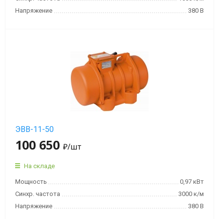
мин)
Напряжение
380 В
Вибраторы
OLI
MVE
8
полюсов
(750
об/
мин)
ЭВВ-11-50
Вибраторы
100 650
OLI
₽
/шт
MVE-
HF
На складе
высокочастотные
Мощность
0,97 кВт
Синхр. частота
3000 к/м
Вибраторы
Напряжение
380 В
OLI