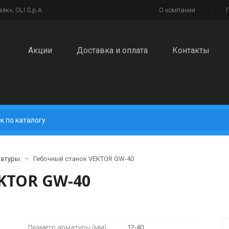
к», OLI S.p.A.
О компании
Акции
Доставка и оплата
Контакты
матуры
Гибочный станок VEKTOR GW-40
KTOR GW-40
Диаметр арматуры (мм)
12-40