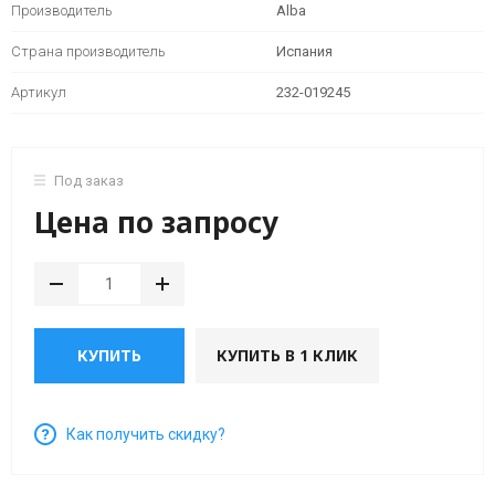
мин)
8
(1000
Вибраторы
Производитель
Alba
арматуры
полюсов
об/
для
(750
мин)
Страна производитель
Испания
Вибраторы
пуансонов
Тепловое
об/
OLI
Артикул
232-019245
оборудование
мин)
MVE
Механические
2
вибраторы
полюса
Под заказ
(3000
Вибраторы
Цена по запросу
об/
для
мин)
вибростолов
Вибраторы
Пневматические
OLI
вибраторы
MVE
КУПИТЬ
КУПИТЬ В 1 КЛИК
2
полюса
однофазные
Как получить скидку?
(3000
об/