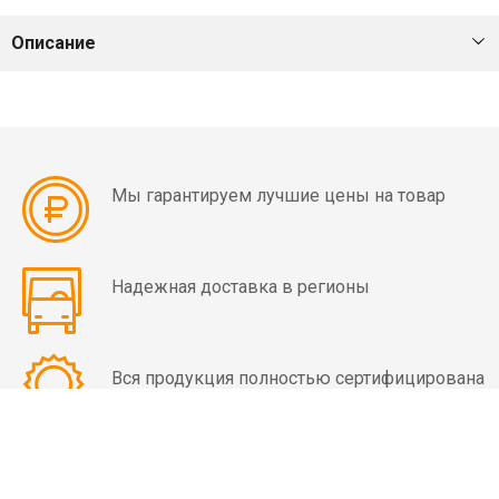
мин)
Описание
Вибраторы
OLI
MVE
4
полюса
Мы гарантируем лучшие цены на товар
(1500
об/
мин)
Надежная доставка в регионы
Вибраторы
OLI
MVE
Вся продукция полностью сертифицирована
6
полюсов
(1000
об/