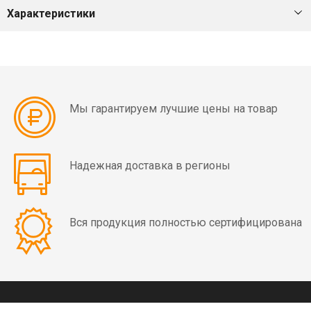
мин)
Характеристики
Вибраторы
OLI
MVE
4
Мы гарантируем лучшие цены на товар
полюса
(1500
об/
мин)
Надежная доставка в регионы
Вибраторы
OLI
Вся продукция полностью сертифицирована
MVE
6
полюсов
(1000
об/
КОНТАКТЫ