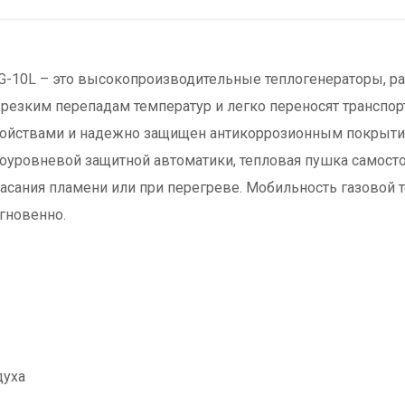
-10L – это высокопроизводительные теплогенераторы, р
 резким перепадам температур и легко переносят транспо
ойствами и надежно защищен антикоррозионным покрытием
уровневой защитной автоматики, тепловая пушка самосто
огасания пламени или при перегреве. Мобильность газовой
гновенно.
духа