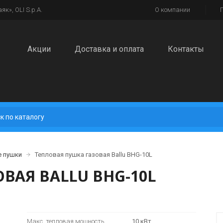
к», OLI S.p.A.
О компании
Акции
Доставка и оплата
Контакты
е пушки
Тепловая пушка газовая Ballu BHG-10L
ВАЯ BALLU BHG-10L
Макс. тепловая мощность
10 кВт