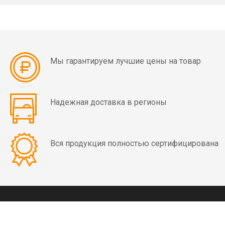
мин)
Вибраторы
OLI
MVE
Мы гарантируем лучшие цены на товар
4
полюса
(1500
Надежная доставка в регионы
об/
мин)
Вибраторы
Вся продукция полностью сертифицирована
OLI
MVE
6
полюсов
(1000
КОНТАКТЫ
об/
8 (800) 350-03-09