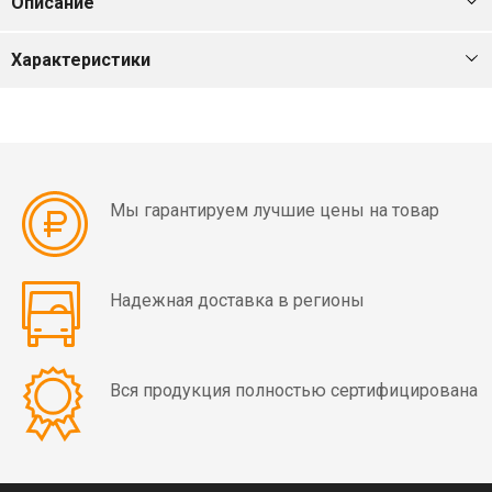
Описание
мин)
Характеристики
Вибраторы
OLI
MVE
4
полюса
(1500
Мы гарантируем лучшие цены на товар
об/
мин)
Надежная доставка в регионы
Вибраторы
OLI
MVE
6
Вся продукция полностью сертифицирована
полюсов
(1000
об/