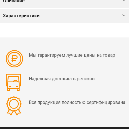
Описание
мин)
Характеристики
Вибраторы
OLI
MVE
4
полюса
(1500
Мы гарантируем лучшие цены на товар
об/
мин)
Надежная доставка в регионы
Вибраторы
OLI
MVE
6
Вся продукция полностью сертифицирована
полюсов
(1000
об/