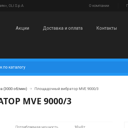
к», OLI S.p.A.
О компании
Акции
Доставка и оплата
Контакты
а (3000 об/мин)
Площадочный вибратор MVE 9000/3
ОР MVE 9000/3
Потребляемая мощность
10
кВт