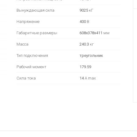
Вынуждающая сила
9025
кГ
Напряжение
400
В
Габаритные размеры
608х378х411
мм
Масса
240.3
кг
Тип подключения
треугольник
Рабочий момент
179.59
Сила тока
14
А max