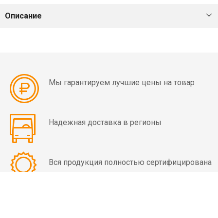
мин)
Описание
Вибраторы
OLI
MVE
4
полюса
Мы гарантируем лучшие цены на товар
(1500
об/
мин)
Надежная доставка в регионы
Вибраторы
OLI
MVE
Вся продукция полностью сертифицирована
6
полюсов
(1000
об/