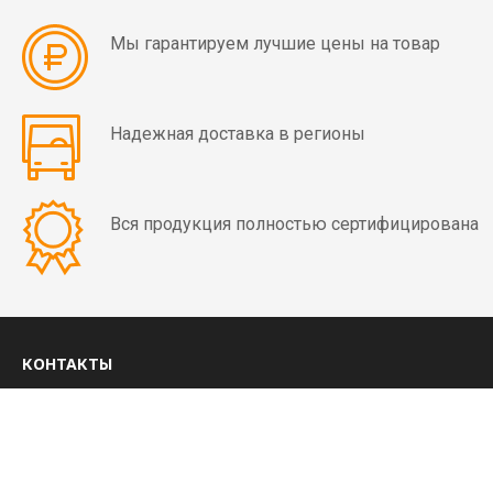
мин)
Мы гарантируем лучшие цены на товар
Вибраторы
OLI
MVE
Надежная доставка в регионы
4
полюса
(1500
Вся продукция полностью сертифицирована
об/
мин)
Вибраторы
OLI
MVE
КОНТАКТЫ
6
8 (800) 350-03-09
полюсов
(1000
+7 (4852) 28-01-99
об/
ежедневно с 8:00 до 20:00 МСК