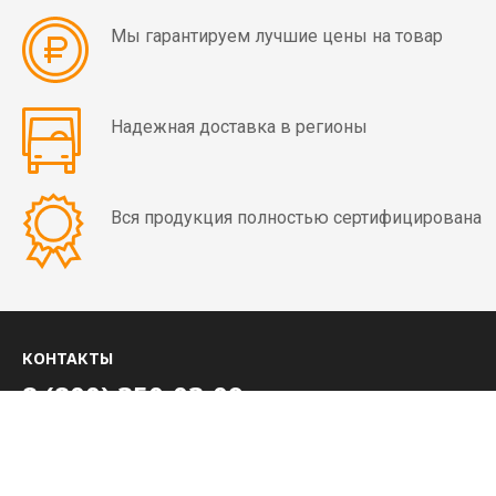
мин)
Мы гарантируем лучшие цены на товар
Вибраторы
OLI
MVE
Надежная доставка в регионы
4
полюса
(1500
Вся продукция полностью сертифицирована
об/
мин)
Вибраторы
OLI
КОНТАКТЫ
MVE
8 (800) 350-03-09
6
полюсов
+7 (4852) 28-01-99
(1000
об/
ежедневно с 8:00 до 20:00 МСК