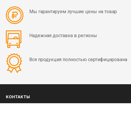
мин)
Мы гарантируем лучшие цены на товар
Вибраторы
OLI
MVE
Надежная доставка в регионы
4
полюса
(1500
Вся продукция полностью сертифицирована
об/
мин)
Вибраторы
OLI
MVE
КОНТАКТЫ
6
8 (800) 350-03-09
полюсов
(1000
+7 (4852) 28-01-99
об/
ежедневно с 8:00 до 20:00 МСК