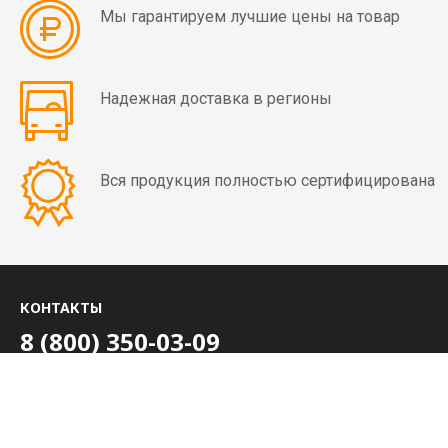
мин)
Мы гарантируем лучшие цены на товар
Вибраторы
OLI
Надежная доставка в регионы
MVE
4
полюса
Вся продукция полностью сертифицирована
(1500
об/
мин)
Вибраторы
OLI
КОНТАКТЫ
MVE
8 (800) 350-03-09
6
полюсов
+7 (4852) 28-01-99
(1000
об/
ежедневно с 8:00 до 20:00 МСК
zakaz@rusvibro.ru