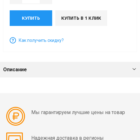
мин)
8
(1000
Вибраторы
арматуры
полюсов
об/
для
(750
мин)
Вибраторы
пуансонов
КУПИТЬ
КУПИТЬ В 1 КЛИК
Тепловое
об/
OLI
оборудование
мин)
MVE
Механические
2
Как получить скидку?
вибраторы
полюса
(3000
Вибраторы
об/
для
мин)
Описание
вибростолов
Вибраторы
Пневматические
OLI
вибраторы
MVE
2
Мы гарантируем лучшие цены на товар
полюса
однофазные
(3000
об/
Надежная доставка в регионы