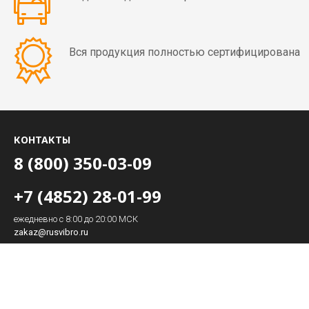
мин)
Вибраторы
Вся продукция полностью сертифицирована
OLI
MVE
4
полюса
(1500
КОНТАКТЫ
об/
мин)
8 (800) 350-03-09
+7 (4852) 28-01-99
Вибраторы
OLI
ежедневно с 8:00 до 20:00 МСК
MVE
zakaz@rusvibro.ru
6
полюсов
(1000
Полная версия сайта
об/