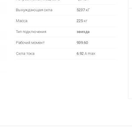
Вынуждающая сила
5237
кГ
Масса
225
кг
Тип подключения
звезда
Рабочий момент
939.60
Сила тока
6.92
А max