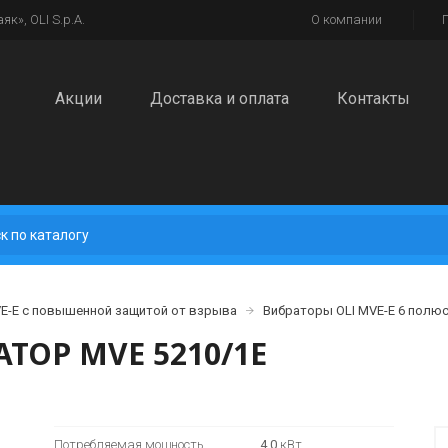
к», OLI S.p.A.
О компании
Акции
Доставка и оплата
Контакты
-E с повышенной защитой от взрыва
Вибраторы OLI MVE-E 6 полюс
ОР MVE 5210/1E
Потребляемая мощность
4,0
кВт