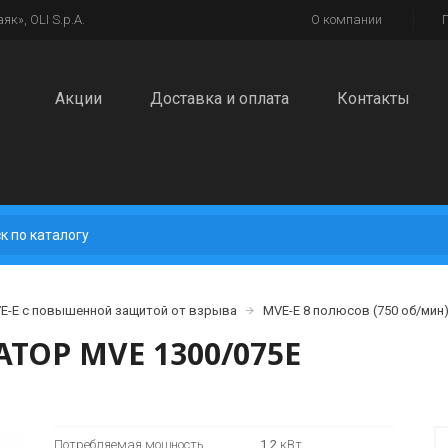
к», OLI S.p.A.
О компании
Акции
Доставка и оплата
Контакты
-E с повышенной защитой от взрыва
MVE-E 8 полюсов (750 об/мин
ОР MVE 1300/075E
Потребляемая мощность
1,2
кВт