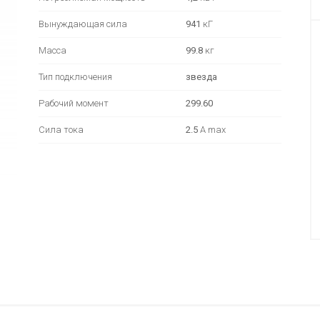
Вынуждающая сила
941
кГ
Масса
99.8
кг
Тип подключения
звезда
Рабочий момент
299.60
Сила тока
2.5
А max