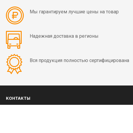
мин)
Мы гарантируем лучшие цены на товар
Вибраторы
OLI
MVE
Надежная доставка в регионы
4
полюса
(1500
Вся продукция полностью сертифицирована
об/
мин)
Вибраторы
OLI
MVE
КОНТАКТЫ
6
8 (800) 350-03-09
полюсов
(1000
+7 (4852) 28-01-99
об/
ежедневно с 8:00 до 20:00 МСК