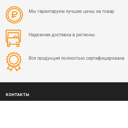
мин)
Мы гарантируем лучшие цены на товар
Вибраторы
OLI
MVE
Надежная доставка в регионы
4
полюса
(1500
Вся продукция полностью сертифицирована
об/
мин)
Вибраторы
OLI
MVE
КОНТАКТЫ
6
8 (800) 350-03-09
полюсов
(1000
+7 (4852) 28-01-99
об/
ежедневно с 8:00 до 20:00 МСК