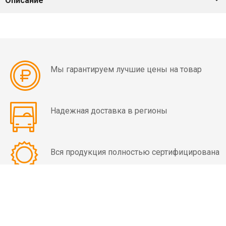
Описание
мин)
Вибраторы
OLI
MVE
4
Мы гарантируем лучшие цены на товар
полюса
(1500
об/
Надежная доставка в регионы
мин)
Вибраторы
Вся продукция полностью сертифицирована
OLI
MVE
6
полюсов
(1000
об/
КОНТАКТЫ