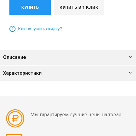
мин)
КУПИТЬ
КУПИТЬ В 1 КЛИК
Вибраторы
OLI
Как получить скидку?
MVE
4
полюса
(1500
Описание
об/
мин)
Характеристики
Вибраторы
OLI
MVE
6
полюсов
Мы гарантируем лучшие цены на товар
(1000
об/