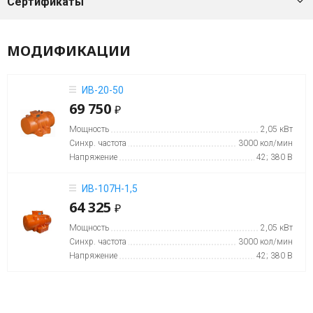
мин)
Сертификаты
Вибраторы
МОДИФИКАЦИИ
OLI
MVE
8
ИВ-20-50
полюсов
69 750
₽
(750
Мощность
2,05 кВт
об/
Синхр. частота
3000 кол/мин
мин)
Напряжение
42; 380 В
Вибраторы
ИВ-107Н-1,5
OLI
64 325
₽
MVE-
Мощность
2,05 кВт
HF
Синхр. частота
3000 кол/мин
высокочастотные
Напряжение
42; 380 В
Вибраторы
OLI