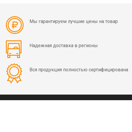
Взрывобезопасная
серия
MVE-
Мы гарантируем лучшие цены на товар
D
Площадочный
Надежная доставка в регионы
вибратор
MVE-
E
с
Вся продукция полностью сертифицирована
повышенной
защитой
от
взрыва
КОНТАКТЫ
8 (800) 350-03-09
+7 (4852) 28-01-99