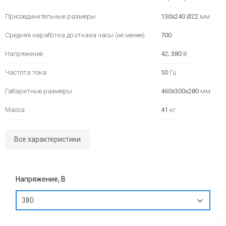
мин)
8
(1000
Вибраторы
арматуры
полюсов
об/
для
Присоединительные размеры
130х240 Ø22
мм
(750
мин)
Вибраторы
пуансонов
Тепловое
Средняя наработка до отказа часы (не менее)
об/
700
OLI
оборудование
мин)
MVE
Механические
Напряжение
42; 380
В
2
вибраторы
Частота тока
полюса
50
Гц
(3000
Вибраторы
Габаритные размеры
460х300х280
мм
об/
для
мин)
Масса
41
кг
вибростолов
Вибраторы
Все характеристики
Пневматические
OLI
вибраторы
MVE
2
Напряжение, В
полюса
однофазные
380
(3000
об/