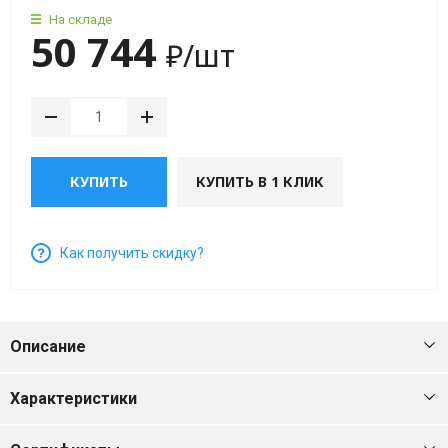
мин)
На складе
50 744
₽
/шт
Вибраторы
OLI
MVE
4
полюса
(1500
КУПИТЬ
КУПИТЬ В 1 КЛИК
об/
мин)
Как получить скидку?
Вибраторы
OLI
MVE
Описание
6
полюсов
Характеристики
(1000
об/