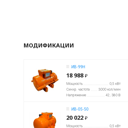
МОДИФИКАЦИИ
ИВ-99Н
18 988
₽
Мощность
0,5 кВт
Синхр. частота
3000 кол/мин
Напряжение
42; 380 В
ИВ-05-50
20 022
₽
Мощность
0,5 кВт