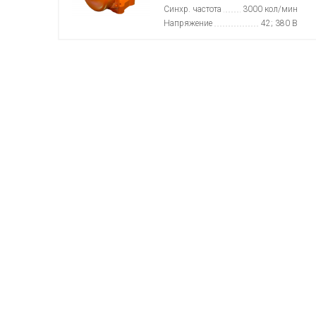
Синхр. частота
3000 кол/мин
Напряжение
42; 380 В