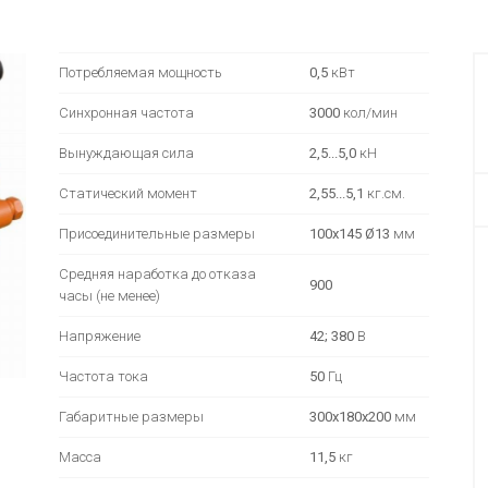
Потребляемая мощность
0,5
кВт
Синхронная частота
3000
кол/мин
Вынуждающая сила
2,5...5,0
кН
Статический момент
2,55...5,1
кг.см.
Присоединительные размеры
100х145 Ø13
мм
Средняя наработка до отказа
900
часы (не менее)
Напряжение
42; 380
В
Частота тока
50
Гц
Габаритные размеры
300х180х200
мм
Масса
11,5
кг