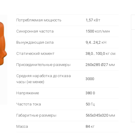
Потребляемая мощность
1,57
кВт
Синхронная частота
1500
кол/мин
Вынуждающая сила
9,4...24,2
кН
Статический момент
38,0…100,0
кг.см.
Присоединительные размеры
260х285 Ø27
мм
Средняя наработка до отказа
3000
часы (не менее)
Напряжение
380
В
Частота тока
50
Гц
Габаритные размеры
565х345х320
мм
Масса
84
кг