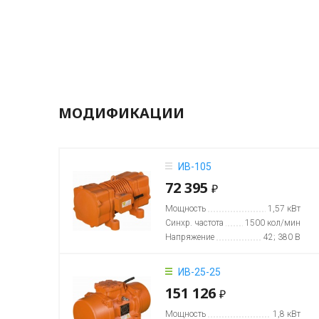
МОДИФИКАЦИИ
ИВ-105
72 395
₽
Мощность
1,57 кВт
Синхр. частота
1500 кол/мин
Напряжение
42; 380 В
ИВ-25-25
151 126
₽
Мощность
1,8 кВт