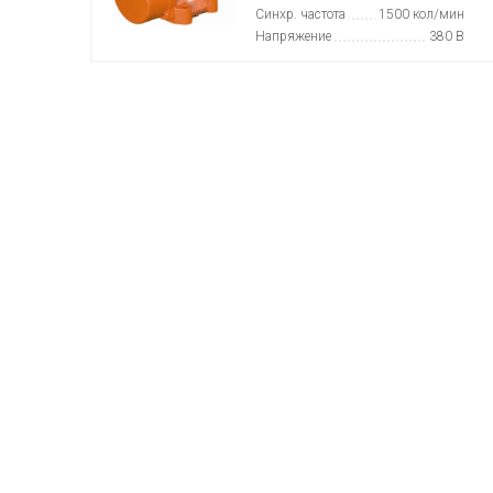
Синхр. частота
1500 кол/мин
Напряжение
380 В