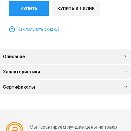
мин)
КУПИТЬ
КУПИТЬ В 1 КЛИК
Вибраторы
OLI
Как получить скидку?
MVE
4
полюса
(1500
Описание
об/
мин)
Характеристики
Вибраторы
Сертификаты
OLI
MVE
6
полюсов
(1000
об/
Мы гарантируем лучшие цены на товар