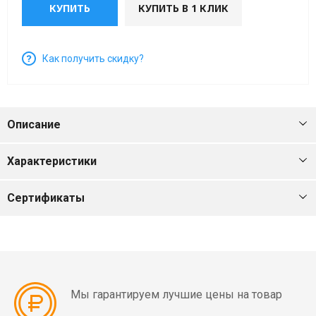
мин)
КУПИТЬ
КУПИТЬ В 1 КЛИК
Вибраторы
Как получить скидку?
OLI
MVE
4
полюса
Описание
(1500
об/
Характеристики
мин)
Вибраторы
Сертификаты
OLI
MVE
6
полюсов
(1000
Мы гарантируем лучшие цены на товар
об/