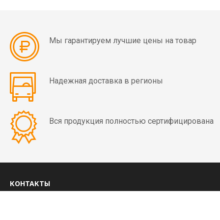
мин)
Вибраторы
Мы гарантируем лучшие цены на товар
OLI
MVE
4
полюса
Надежная доставка в регионы
(1500
об/
мин)
Вся продукция полностью сертифицирована
Вибраторы
OLI
MVE
6
КОНТАКТЫ
полюсов
(1000
8 (800) 350-03-09
об/