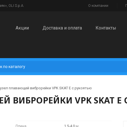
к», OLI S.p.A.
О компании
Акции
Доставка и оплата
Контакты
узел плавающей виброрейки VPK SKAT E с рукоятью
 ВИБРОРЕЙКИ VPK SKAT E 
Длина
1,5-4,0
м