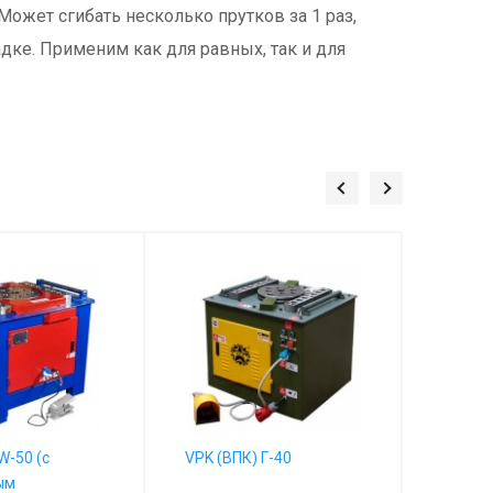
ожет сгибать несколько прутков за 1 раз,
ке. Применим как для равных, так и для
-50 (с
VPK (ВПК) Г-40
VPK (В
ым