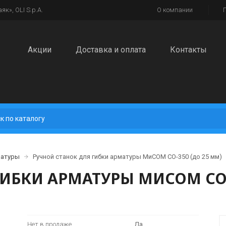
к», OLI S.p.A.
О компании
Акции
Доставка и оплата
Контакты
матуры
Ручной станок для гибки арматуры МиСОМ СО-350 (до 25 мм)
ИБКИ АРМАТУРЫ МИСОМ СО-
Нет в продаже
Да