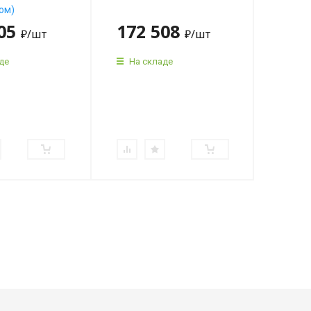
ом)
005
172 508
189
₽
/шт
₽
/шт
де
На складе
На 