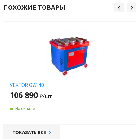
мин)
ПОХОЖИЕ ТОВАРЫ
Вибраторы
OLI
MVE
4
полюса
(1500
об/
мин)
VEKTOR GW-40
Вибраторы
106 890
OLI
₽
/шт
MVE
6
На складе
полюсов
(1000
об/
ПОКАЗАТЬ ВСЕ