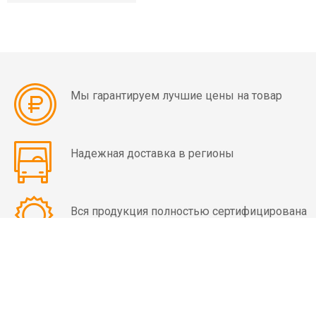
мин)
Вибраторы
OLI
MVE
8
Мы гарантируем лучшие цены на товар
полюсов
(750
об/
мин)
Надежная доставка в регионы
Вибраторы
OLI
Вся продукция полностью сертифицирована
MVE-
HF
высокочастотные
Вибраторы
КОНТАКТЫ
OLI