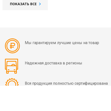
мин)
ПОКАЗАТЬ ВСЕ
Вибраторы
OLI
MVE
8
полюсов
(750
Мы гарантируем лучшие цены на товар
об/
мин)
Надежная доставка в регионы
Вибраторы
OLI
MVE-
Вся продукция полностью сертифицирована
HF
высокочастотные
Вибраторы
OLI