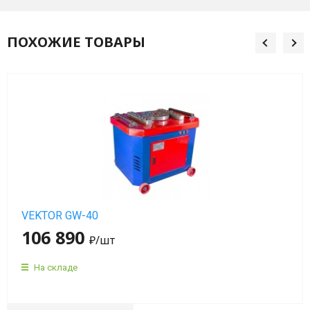
мин)
ПОХОЖИЕ ТОВАРЫ
Вибраторы
OLI
MVE
4
полюса
(1500
об/
мин)
Вибраторы
OLI
VEKTOR GW-40
MVE
106 890
₽
/шт
6
полюсов
На складе
(1000
об/