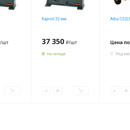
Kapriol 32 мм
Alba C52L
37 350
₽
/шт
₽
/шт
Цена по
На складе
Под зак