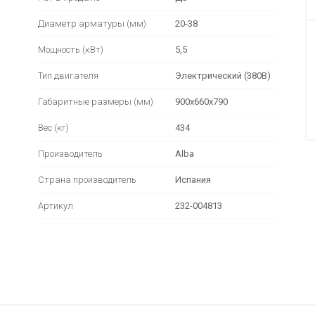
Диаметр арматуры (мм)
20-38
Мощность (кВт)
5,5
Тип двигателя
Электрический (380В)
Габаритные размеры (мм)
900х660х790
Вес (кг)
434
Производитель
Alba
Страна производитель
Испания
Артикул
232-004813