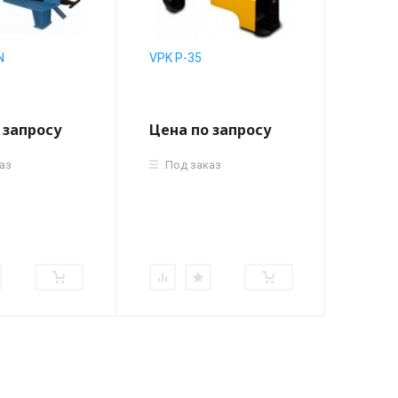
N
VPK Р-35
VEKTO
97 
 запросу
Цена по запросу
аз
Под заказ
На 