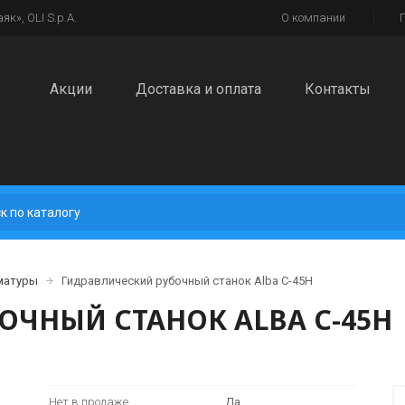
к», OLI S.p.A.
О компании
Акции
Доставка и оплата
Контакты
рматуры
Гидравлический рубочный станок Alba C-45H
ОЧНЫЙ СТАНОК ALBA C-45H
Нет в продаже
Да