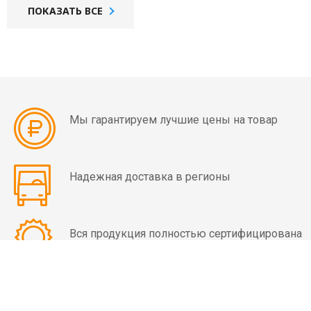
мин)
ПОКАЗАТЬ ВСЕ
Вибраторы
OLI
MVE
8
полюсов
(750
Мы гарантируем лучшие цены на товар
об/
мин)
Надежная доставка в регионы
Вибраторы
OLI
MVE-
Вся продукция полностью сертифицирована
HF
высокочастотные
Вибраторы
OLI