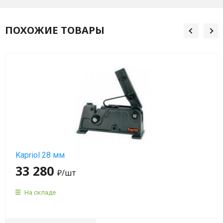
мин)
ПОХОЖИЕ ТОВАРЫ
Вибраторы
OLI
MVE
4
полюса
(1500
об/
мин)
Вибраторы
OLI
Kapriol 28 мм
MVE
33 280
₽
/шт
6
полюсов
На складе
(1000
об/