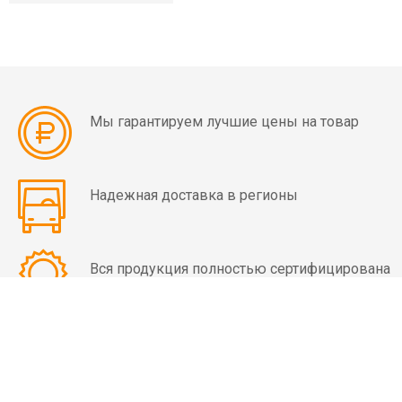
мин)
Вибраторы
OLI
MVE
8
Мы гарантируем лучшие цены на товар
полюсов
(750
об/
мин)
Надежная доставка в регионы
Вибраторы
OLI
Вся продукция полностью сертифицирована
MVE-
HF
высокочастотные
Вибраторы
КОНТАКТЫ
OLI