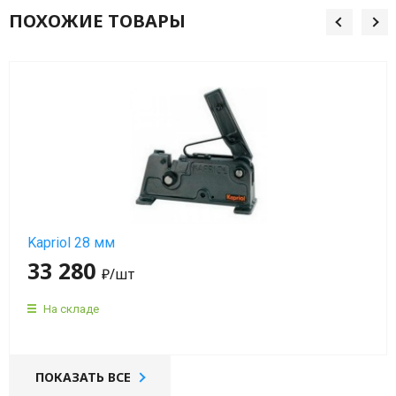
мин)
ПОХОЖИЕ ТОВАРЫ
Вибраторы
OLI
MVE
4
полюса
(1500
об/
мин)
Kapriol 28 мм
Вибраторы
33 280
OLI
₽
/шт
MVE
6
На складе
полюсов
(1000
об/
ПОКАЗАТЬ ВСЕ